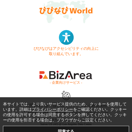
びびなびはアクセシビリティの向上に
取り組んでいます。
- 企業向けサービス -
本サイトでは、より良いサービス提供のため、クッキーを使用して
お問い合わせ
はじめてガイド
よくある質問
います。詳細は
プライバシーポリシー
をご確認ください。クッキー
利用規約
商標・著作権
プライバシーポリシー
の使用を許可する場合は同意するボタンを押してください。クッキ
ーの使用を拒否する場合は、ブラウザからご設定ください。
Copyright © 1999-2026 Vivid Navigation, Inc. All Rights Reserved.
Server US (42) @ Los Angeles Data Center