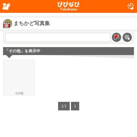
Yokohama
まちかど写真集
「その他」を表示中
その他
1/1
1