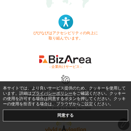
びびなびはアクセシビリティの向上に
取り組んでいます。
- 企業向けサービス -
本サイトでは、より良いサービス提供のため、クッキーを使用して
お問い合わせ
はじめてガイド
よくある質問
います。詳細は
プライバシーポリシー
をご確認ください。クッキー
利用規約
商標・著作権
プライバシーポリシー
の使用を許可する場合は同意するボタンを押してください。クッキ
ーの使用を拒否する場合は、ブラウザからご設定ください。
Copyright © 1999-2026 Vivid Navigation, Inc. All Rights Reserved.
Server US (43) @ Los Angeles Data Center