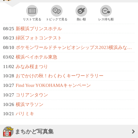
リストで見る
トピックで見る
熱い順
レス待ち順
08/25
新横浜プリンスホテル
08/23
緑区フォトコンテスト
08/10
ポケモンワールドチャンピオンシップス2023横浜みなとみらいイベント
03/02
横浜ベイホテル東急
11/02
みなみ桜まつり
10/28
おでかけの秋！わくわくキーワードラリー
10/27
Find Your YOKOHAMAキャンペーン
10/27
コリアンタウン
10/26
横浜マラソン
10/21
パリミキ
まちかど写真集