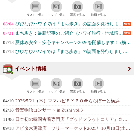
リストで見る
マップで見る
写真で見る
動画で見る
08/04
びびなびハワイでは「まち歩き」の誌面を発行しました！ / Vivinavi ... (株式会社Vivid Navigation...)
07/31
まち歩き：最新記事のご紹介（ハワイ旅行・地域情報はここをチェック） (株式会社Vivid Navigation...)
07/18
夏休み安全・安心キャンペーン2026を開催します！ (横浜市)
07/18
びびなびハワイでは「まち歩き」の誌面を発行しました！ / Vivinavi ... (株式会社Vivid Navigation...)
イベント情報
リストで見る
マップで見る
写真で見る
動画で見る
04/10
2026/5/21（木）ママハピＥＸＰＯ＠ららぽーと横浜
02/18
音楽物語コンサート in Zushi vol.3
11/06
日本初の韓国古着専門店『グッドフラットコリア』＠ららぽーと横浜
09/18
アピタ木更津店 フリーマーケット2025年10月18日(土)1階平面駐車場開...