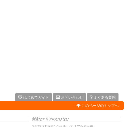
はじめてガイド
お問い合わせ
よくある質問
このページのトップへ
身近なエリアのびびなび
"びびなび 横浜" から近いエリアを表示中