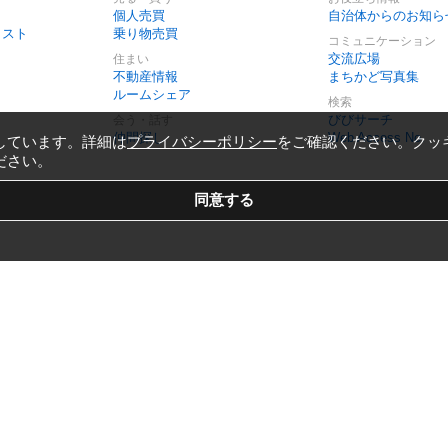
個人売買
自治体からのお知ら
リスト
乗り物売買
コミュニケーション
交流広場
住まい
不動産情報
まちかど写真集
ルームシェア
検索
びびサーチ
会う・話す
仲間探し
Web Access No.
しています。詳細は
プライバシーポリシー
をご確認ください。クッ
ださい。