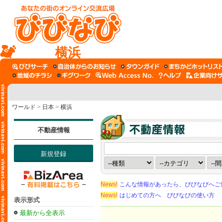
横浜
ワールド
>
日本
>
横浜
不動産情報
新規登録
News!
こんな情報があったら、びびなびへご
News!
はじめての方へ びびなびの使い方
表示形式
最新から全表示