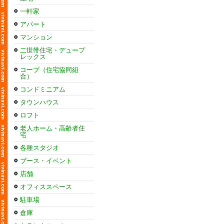
一軒家
アパート
マンション
二世帯住宅・デュープ
レックス
コープ（住宅協同組
合）
コンドミニアム
タウンハウス
ロフト
老人ホーム・高齢者住
宅
各種スタジオ
ブース・イベント
店舗
オフィススペース
駐車場
倉庫