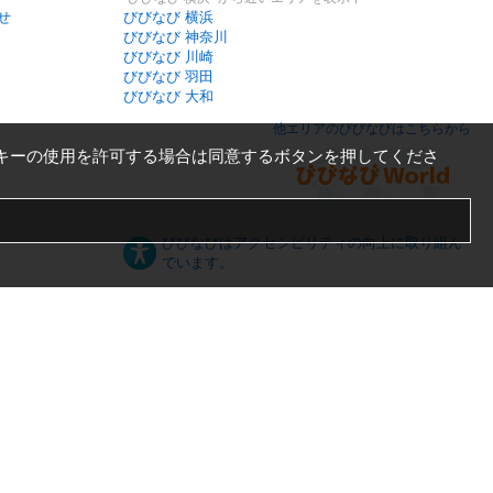
せ
びびなび 横浜
びびなび 神奈川
びびなび 川崎
びびなび 羽田
びびなび 大和
他エリアのびびなびはこちらから
キーの使用を許可する場合は同意するボタンを押してくださ
びびなびはアクセシビリティの向上に取り組ん
でいます。
日本語
English
español
ภาษาไทย
한국어
中文
PC版
スマートフォン版