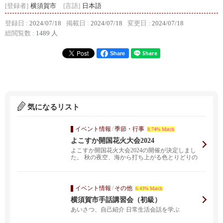
[登録者]
横須賀市
[言語]
日本語
登録日 :
2024/07/18
掲載日 :
2024/07/18
変更日 :
2024/07/18
総閲覧数 :
1489 人
Share
気になるリスト
イベント情報
/
季節・行事
8.74% Match
よこすか開国花火大会2024
よこすか開国花火大会2024の開催が決定しまし
た。 秋の夜空、海から打ち上がる色とりどりの
花火をお楽...
イベント情報
/
その他
6.43% Match
横須賀市手話講習会（初級）
あいさつ、自己紹介 日常生活会話を学ぶ