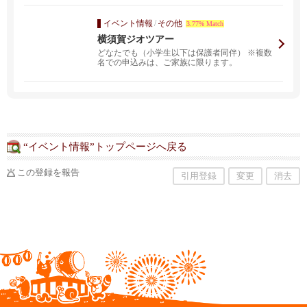
イベント情報
/
その他
3.77% Match
横須賀ジオツアー
どなたでも（小学生以下は保護者同伴） ※複数
名での申込みは、ご家族に限ります。
“イベント情報”トップページへ戻る
この登録を報告
引用登録
変更
消去