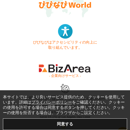
びびなびはアクセシビリティの向上に
取り組んでいます。
- 企業向けサービス -
本サイトでは、より良いサービス提供のため、クッキーを使用して
お問い合わせ
はじめてガイド
よくある質問
います。詳細は
プライバシーポリシー
をご確認ください。クッキー
利用規約
商標・著作権
プライバシーポリシー
の使用を許可する場合は同意するボタンを押してください。クッキ
ーの使用を拒否する場合は、ブラウザからご設定ください。
Copyright © 1999-2026 Vivid Navigation, Inc. All Rights Reserved.
Server US (75) @ Los Angeles Data Center