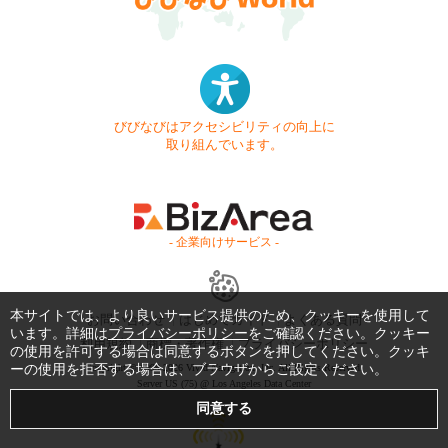
びびなびはアクセシビリティの向上に
取り組んでいます。
- 企業向けサービス -
本サイトでは、より良いサービス提供のため、クッキーを使用して
お問い合わせ
はじめてガイド
よくある質問
います。詳細は
プライバシーポリシー
をご確認ください。クッキー
利用規約
商標・著作権
プライバシーポリシー
の使用を許可する場合は同意するボタンを押してください。クッキ
ーの使用を拒否する場合は、ブラウザからご設定ください。
Copyright © 1999-2026 Vivid Navigation, Inc. All Rights Reserved.
Server US (75) @ Los Angeles Data Center