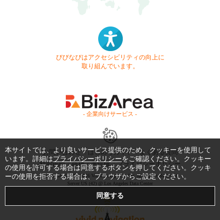
びびなびはアクセシビリティの向上に
取り組んでいます。
- 企業向けサービス -
本サイトでは、より良いサービス提供のため、クッキーを使用して
お問い合わせ
はじめてガイド
よくある質問
います。詳細は
プライバシーポリシー
をご確認ください。クッキー
利用規約
商標・著作権
プライバシーポリシー
の使用を許可する場合は同意するボタンを押してください。クッキ
ーの使用を拒否する場合は、ブラウザからご設定ください。
Copyright © 1999-2026 Vivid Navigation, Inc. All Rights Reserved.
Server US (42) @ Los Angeles Data Center