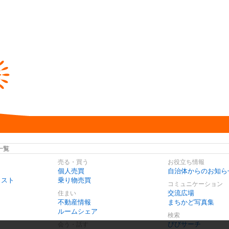
一覧
売る・買う
お役立ち情報
個人売買
自治体からのお知ら
リスト
乗り物売買
コミュニケーション
交流広場
住まい
不動産情報
まちかど写真集
ルームシェア
検索
びびサーチ
会う・話す