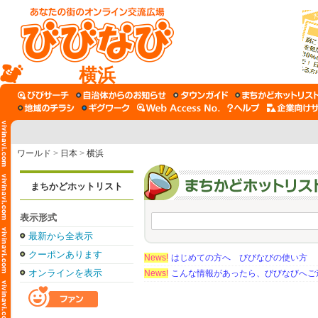
横浜
ワールド
>
日本
>
横浜
まちかどホットリスト
表示形式
最新から全表示
クーポンあります
News!
はじめての方へ びびなびの使い方
オンラインを表示
News!
こんな情報があったら、びびなびへご