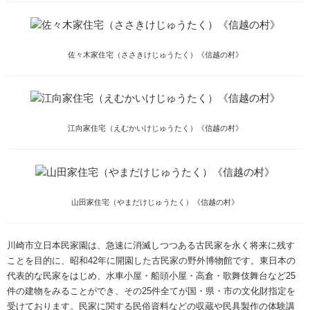
佐々木家住宅（ささきけじゅうたく）《信越の村》
江向家住宅（えむかいけじゅうたく）《信越の村》
山田家住宅（やまだけじゅうたく）《信越の村》
川崎市立日本民家園は、急速に消滅しつつある古民家を永く将来に残す
ことを目的に、昭和42年に開園した古民家の野外博物館です。東日本の
代表的な民家をはじめ、水車小屋・船頭小屋・高倉・歌舞伎舞台など25
件の建物をみることができ、その25件全てが国・県・市の文化財指定を
受けております。民家に関する民俗資料などの収蔵や民具製作の体験講