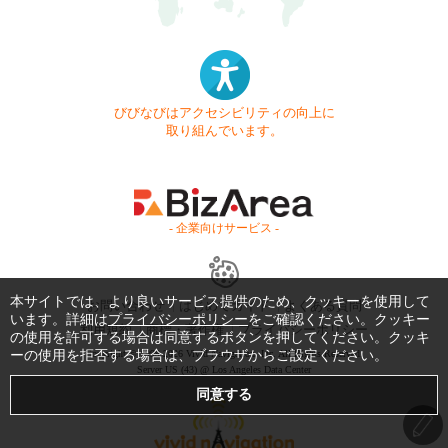
びびなびはアクセシビリティの向上に
取り組んでいます。
- 企業向けサービス -
本サイトでは、より良いサービス提供のため、クッキーを使用して
お問い合わせ
はじめてガイド
よくある質問
います。詳細は
プライバシーポリシー
をご確認ください。クッキー
利用規約
商標・著作権
プライバシーポリシー
の使用を許可する場合は同意するボタンを押してください。クッキ
ーの使用を拒否する場合は、ブラウザからご設定ください。
Copyright © 1999-2026 Vivid Navigation, Inc. All Rights Reserved.
Server US (43) @ Los Angeles Data Center