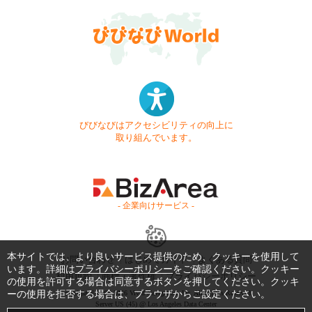
びびなびはアクセシビリティの向上に
取り組んでいます。
- 企業向けサービス -
本サイトでは、より良いサービス提供のため、クッキーを使用して
お問い合わせ
はじめてガイド
よくある質問
います。詳細は
プライバシーポリシー
をご確認ください。クッキー
利用規約
商標・著作権
プライバシーポリシー
の使用を許可する場合は同意するボタンを押してください。クッキ
ーの使用を拒否する場合は、ブラウザからご設定ください。
Copyright © 1999-2026 Vivid Navigation, Inc. All Rights Reserved.
Server US (45) @ Los Angeles Data Center