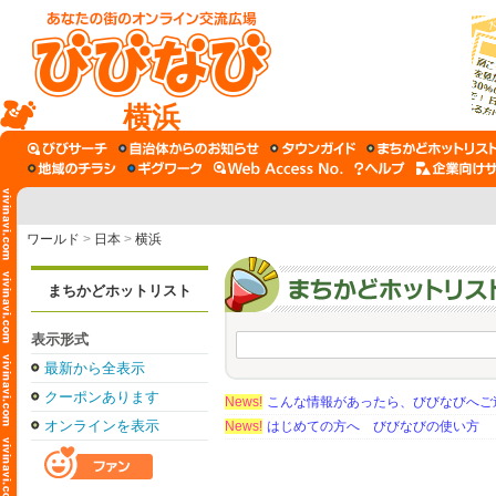
横浜
ワールド
>
日本
>
横浜
まちかどホットリスト
表示形式
最新から全表示
クーポンあります
News!
こんな情報があったら、びびなびへご
オンラインを表示
News!
はじめての方へ びびなびの使い方