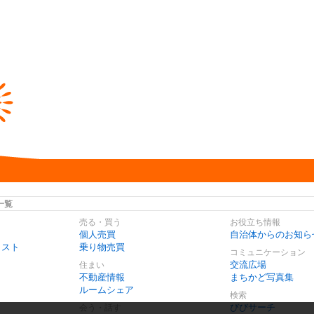
一覧
売る・買う
お役立ち情報
個人売買
自治体からのお知ら
リスト
乗り物売買
コミュニケーション
交流広場
住まい
不動産情報
まちかど写真集
ルームシェア
検索
びびサーチ
会う・話す