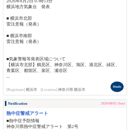
2026年8月2日 07時53分
横浜地方気象台 発表
■ 横浜市北部
雷注意報（発表）
■ 横浜市南部
雷注意報（発表）
■気象警報等発表区域について
【横浜市北部】鶴見区、神奈川区、旭区、港北区、緑区、
青葉区、都筑区、泉区、瀬谷区
...
Details
[Registrant]
横浜市
[Location]
神奈川県 横浜市
Notification
2026/08/02 (Sun)
熱中症警戒アラート
■熱中症予防情報
神奈川県熱中症警戒アラート 第2号