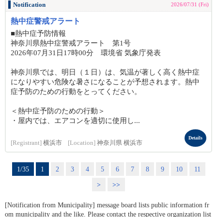
Notification
2026/07/31 (Fri)
熱中症警戒アラート
■熱中症予防情報
神奈川県熱中症警戒アラート 第1号
2026年07月31日17時00分 環境省 気象庁発表
神奈川県では、明日（１日）は、気温が著しく高く熱中症
になりやすい危険な暑さになることが予想されます。熱中
症予防のための行動をとってください。
＜熱中症予防のための行動＞
・屋内では、エアコンを適切に使用し...
Details
[Registrant]
横浜市
[Location]
神奈川県 横浜市
1/35
1
2
3
4
5
6
7
8
9
10
11
>
>>
[Notification from Municipality] message board lists public information fr
om municipality and the like. Please contact the respective organization list