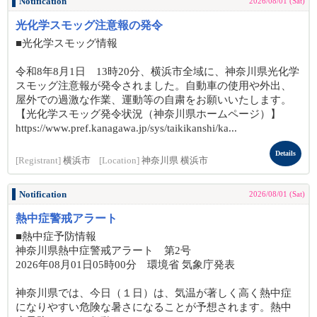
Notification
2026/08/01 (Sat)
光化学スモッグ注意報の発令
■光化学スモッグ情報
令和8年8月1日 13時20分、横浜市全域に、神奈川県光化学
スモッグ注意報が発令されました。自動車の使用や外出、
屋外での過激な作業、運動等の自粛をお願いいたします。
【光化学スモッグ発令状況（神奈川県ホームページ）】
https://www.pref.kanagawa.jp/sys/taikikanshi/ka...
Details
[Registrant]
横浜市
[Location]
神奈川県 横浜市
Notification
2026/08/01 (Sat)
熱中症警戒アラート
■熱中症予防情報
神奈川県熱中症警戒アラート 第2号
2026年08月01日05時00分 環境省 気象庁発表
神奈川県では、今日（１日）は、気温が著しく高く熱中症
になりやすい危険な暑さになることが予想されます。熱中