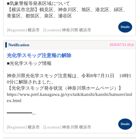
■気象警報等発表区域について
【横浜市北部】鶴見区、神奈川区、旭区、港北区、緑区、
青葉区、都筑区、泉区、瀬谷区
Details
[Registrant]
横浜市
[Location]
神奈川県 横浜市
Notification
2026/07/31 (Fri)
光化学スモッグ注意報の解除
■光化学スモッグ情報
神奈川県光化学スモッグ注意報は、令和8年7月31日 18時5
0分に解除されました。
【光化学スモッグ発令状況（神奈川県ホームページ）】
https://www.pref.kanagawa.jp/sys/taikikanshi/kanshi/hatsurei/ind
ex.html
━━━━━━━━━...
Details
[Registrant]
横浜市
[Location]
神奈川県 横浜市