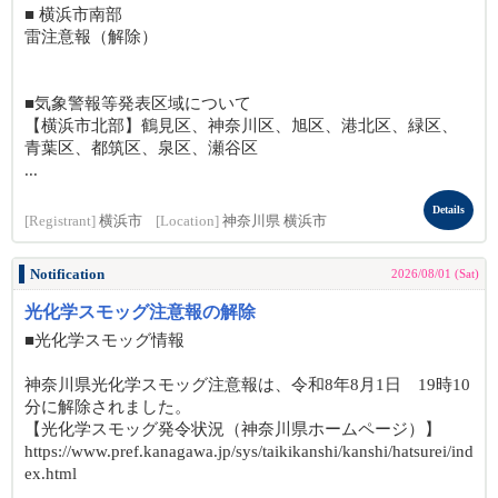
■ 横浜市南部
雷注意報（解除）
■気象警報等発表区域について
【横浜市北部】鶴見区、神奈川区、旭区、港北区、緑区、
青葉区、都筑区、泉区、瀬谷区
...
Details
[Registrant]
横浜市
[Location]
神奈川県 横浜市
Notification
2026/08/01 (Sat)
光化学スモッグ注意報の解除
■光化学スモッグ情報
神奈川県光化学スモッグ注意報は、令和8年8月1日 19時10
分に解除されました。
【光化学スモッグ発令状況（神奈川県ホームページ）】
https://www.pref.kanagawa.jp/sys/taikikanshi/kanshi/hatsurei/ind
ex.html