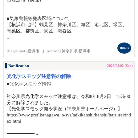
雷注意報（解除）
■気象警報等発表区域について
【横浜市北部】鶴見区、神奈川区、旭区、港北区、緑区、
青葉区、都筑区、泉区、瀬谷区
...
Details
[Registrant]
横浜市
[Location]
神奈川県 横浜市
Notification
2026/08/02 (Sun)
光化学スモッグ注意報の解除
■光化学スモッグ情報
神奈川県光化学スモッグ注意報は、令和8年8月2日 15時00
分に解除されました。
【光化学スモッグ発令状況（神奈川県ホームページ）】
https://www.pref.kanagawa.jp/sys/taikikanshi/kanshi/hatsurei/ind
ex.html
━━━━━━━━━━...