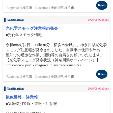
Details
[Registrant]
横浜市
[Location]
神奈川県 横浜市
Notification
2026/08/02 (Sun)
光化学スモッグ注意報の発令
■光化学スモッグ情報
令和8年8月2日 11時30分、横浜市全域に、神奈川県光化学
スモッグ注意報が発令されました。自動車の使用や外出、
屋外での過激な作業、運動等の自粛をお願いいたします。
【光化学スモッグ発令状況（神奈川県ホームページ）】
https://www.pref.kanagawa.jp/sys/taikikanshi/ka...
Details
[Registrant]
横浜市
[Location]
神奈川県 横浜市
Notification
2026/08/02 (Sun)
気象警報・注意報
■気象特別警報・警報・注意報