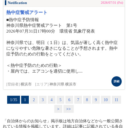
Notification
2026/07/31 (Fri)
熱中症警戒アラート
■熱中症予防情報
神奈川県熱中症警戒アラート 第1号
2026年07月31日17時00分 環境省 気象庁発表
神奈川県では、明日（１日）は、気温が著しく高く熱中症
になりやすい危険な暑さになることが予想されます。熱中
症予防のための行動をとってください。
＜熱中症予防のための行動＞
・屋内では、エアコンを適切に使用し...
詳細
[登録者]
横浜市
[エリア]
神奈川県 横浜市
1/35
1
2
3
4
5
6
7
8
9
10
11
>
>>
「自治体からのお知らせ」掲示板は地方自治体などから一般公開さ
れている情報を掲載しています。詳細は記事に記載されている各自