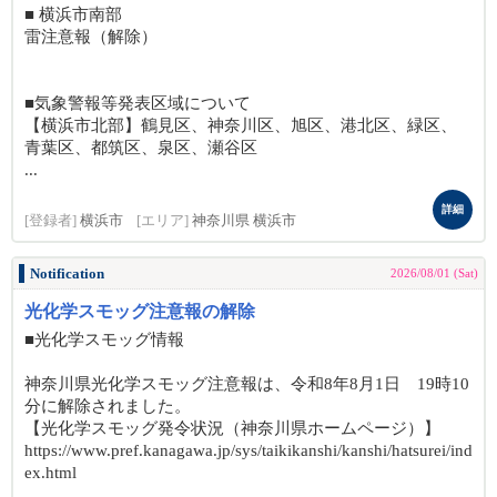
■ 横浜市南部
雷注意報（解除）
■気象警報等発表区域について
【横浜市北部】鶴見区、神奈川区、旭区、港北区、緑区、
青葉区、都筑区、泉区、瀬谷区
...
詳細
[登録者]
横浜市
[エリア]
神奈川県 横浜市
Notification
2026/08/01 (Sat)
光化学スモッグ注意報の解除
■光化学スモッグ情報
神奈川県光化学スモッグ注意報は、令和8年8月1日 19時10
分に解除されました。
【光化学スモッグ発令状況（神奈川県ホームページ）】
https://www.pref.kanagawa.jp/sys/taikikanshi/kanshi/hatsurei/ind
ex.html