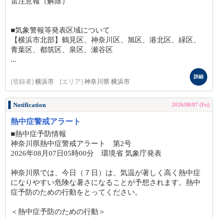
雷注意報（解除）
■気象警報等発表区域について
【横浜市北部】鶴見区、神奈川区、旭区、港北区、緑区、
青葉区、都筑区、泉区、瀬谷区
...
詳細
[登録者]
横浜市
[エリア]
神奈川県 横浜市
Notification
2026/08/07 (Fri)
熱中症警戒アラート
■熱中症予防情報
神奈川県熱中症警戒アラート 第2号
2026年08月07日05時00分 環境省 気象庁発表
神奈川県では、今日（７日）は、気温が著しく高く熱中症
になりやすい危険な暑さになることが予想されます。熱中
症予防のための行動をとってください。
＜熱中症予防のための行動＞