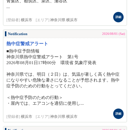
青葉区、都筑区、泉区、瀬谷区
...
詳細
[登録者]
横浜市
[エリア]
神奈川県 横浜市
Notification
2026/08/01 (Sat)
熱中症警戒アラート
■熱中症予防情報
神奈川県熱中症警戒アラート 第1号
2026年08月01日17時00分 環境省 気象庁発表
神奈川県では、明日（２日）は、気温が著しく高く熱中症
になりやすい危険な暑さになることが予想されます。熱中
症予防のための行動をとってください。
＜熱中症予防のための行動＞
・屋内では、エアコンを適切に使用し...
詳細
[登録者]
横浜市
[エリア]
神奈川県 横浜市