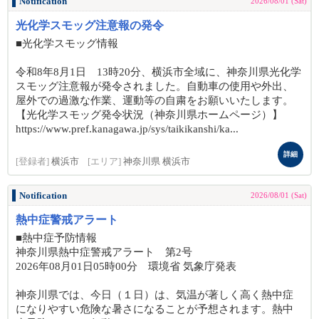
Notification
2026/08/01 (Sat)
光化学スモッグ注意報の発令
■光化学スモッグ情報
令和8年8月1日 13時20分、横浜市全域に、神奈川県光化学
スモッグ注意報が発令されました。自動車の使用や外出、
屋外での過激な作業、運動等の自粛をお願いいたします。
【光化学スモッグ発令状況（神奈川県ホームページ）】
https://www.pref.kanagawa.jp/sys/taikikanshi/ka...
詳細
[登録者]
横浜市
[エリア]
神奈川県 横浜市
Notification
2026/08/01 (Sat)
熱中症警戒アラート
■熱中症予防情報
神奈川県熱中症警戒アラート 第2号
2026年08月01日05時00分 環境省 気象庁発表
神奈川県では、今日（１日）は、気温が著しく高く熱中症
になりやすい危険な暑さになることが予想されます。熱中