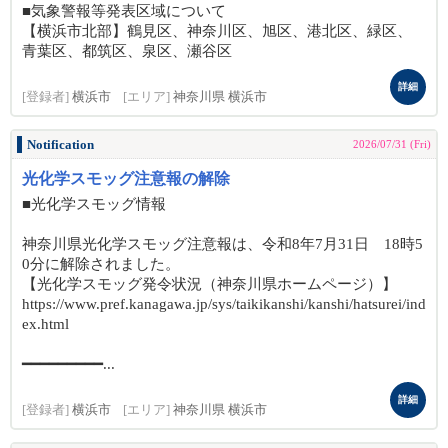
■気象警報等発表区域について
【横浜市北部】鶴見区、神奈川区、旭区、港北区、緑区、
青葉区、都筑区、泉区、瀬谷区
詳細
[登録者]
横浜市
[エリア]
神奈川県 横浜市
Notification
2026/07/31 (Fri)
光化学スモッグ注意報の解除
■光化学スモッグ情報
神奈川県光化学スモッグ注意報は、令和8年7月31日 18時5
0分に解除されました。
【光化学スモッグ発令状況（神奈川県ホームページ）】
https://www.pref.kanagawa.jp/sys/taikikanshi/kanshi/hatsurei/ind
ex.html
━━━━━━━━━...
詳細
[登録者]
横浜市
[エリア]
神奈川県 横浜市