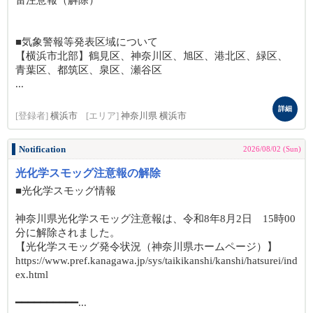
雷注意報（解除）
■気象警報等発表区域について
【横浜市北部】鶴見区、神奈川区、旭区、港北区、緑区、
青葉区、都筑区、泉区、瀬谷区
...
詳細
[登録者]
横浜市
[エリア]
神奈川県 横浜市
Notification
2026/08/02 (Sun)
光化学スモッグ注意報の解除
■光化学スモッグ情報
神奈川県光化学スモッグ注意報は、令和8年8月2日 15時00
分に解除されました。
【光化学スモッグ発令状況（神奈川県ホームページ）】
https://www.pref.kanagawa.jp/sys/taikikanshi/kanshi/hatsurei/ind
ex.html
━━━━━━━━━━...