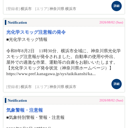
詳細
[登録者]
横浜市
[エリア]
神奈川県 横浜市
Notification
2026/08/02 (Sun)
光化学スモッグ注意報の発令
■光化学スモッグ情報
令和8年8月2日 11時30分、横浜市全域に、神奈川県光化学
スモッグ注意報が発令されました。自動車の使用や外出、
屋外での過激な作業、運動等の自粛をお願いいたします。
【光化学スモッグ発令状況（神奈川県ホームページ）】
https://www.pref.kanagawa.jp/sys/taikikanshi/ka...
詳細
[登録者]
横浜市
[エリア]
神奈川県 横浜市
Notification
2026/08/02 (Sun)
気象警報・注意報
■気象特別警報・警報・注意報