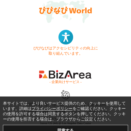
びびなびはアクセシビリティの向上に
取り組んでいます。
- 企業向けサービス -
本サイトでは、より良いサービス提供のため、クッキーを使用して
お問い合わせ
はじめてガイド
よくある質問
います。詳細は
プライバシーポリシー
をご確認ください。クッキー
利用規約
商標・著作権
プライバシーポリシー
の使用を許可する場合は同意するボタンを押してください。クッキ
ーの使用を拒否する場合は、ブラウザからご設定ください。
Copyright © 1999-2026 Vivid Navigation, Inc. All Rights Reserved.
Server US (44) @ Los Angeles Data Center