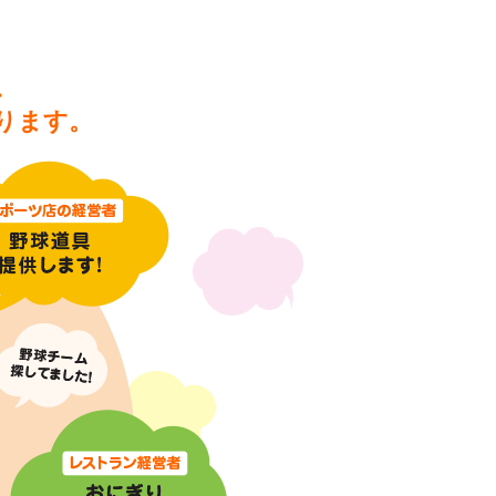
、
ります。