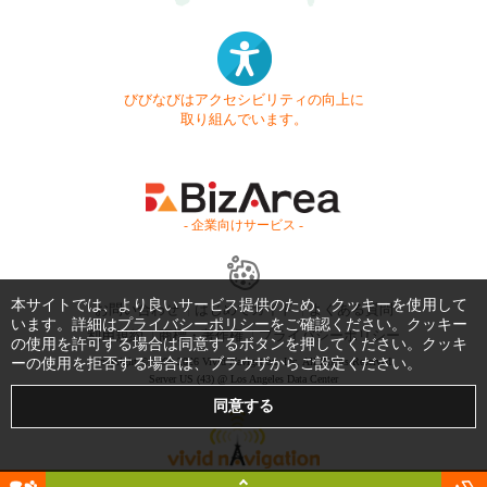
びびなびはアクセシビリティの向上に
取り組んでいます。
- 企業向けサービス -
本サイトでは、より良いサービス提供のため、クッキーを使用して
お問い合わせ
はじめてガイド
よくある質問
います。詳細は
プライバシーポリシー
をご確認ください。クッキー
利用規約
商標・著作権
プライバシーポリシー
の使用を許可する場合は同意するボタンを押してください。クッキ
ーの使用を拒否する場合は、ブラウザからご設定ください。
Copyright © 1999-2026 Vivid Navigation, Inc. All Rights Reserved.
Server US (43) @ Los Angeles Data Center