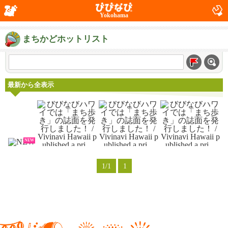
Yokohama
まちかどホットリスト
最新から全表示
NEW
1/1
1